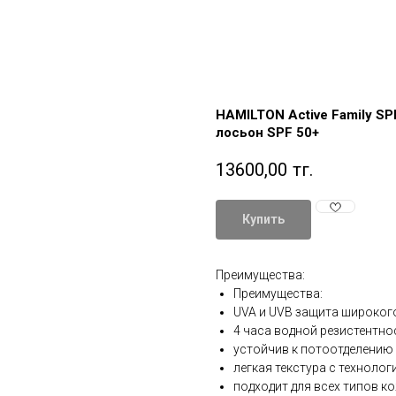
HAMILTON Active Family S
лосьон SPF 50+
13600,00
тг.
Купить
Преимущества:
Преимущества:
UVA и UVB защита широког
4 часа водной резистентно
устойчив к потоотделению
легкая текстура с технолог
подходит для всех типов к