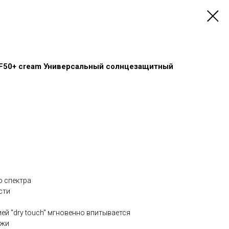
PF50+ cream Универсальный солнцезащитный
о спектра
сти
ией "dry touch" мгновенно впитывается
ожи