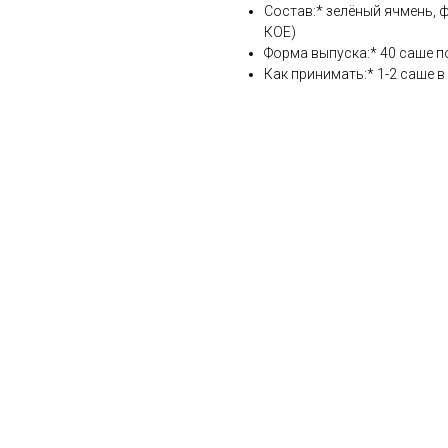
Состав:* зелёный ячмень,
КОЕ)
Форма выпуска:* 40 саше по
Как принимать:* 1-2 саше в