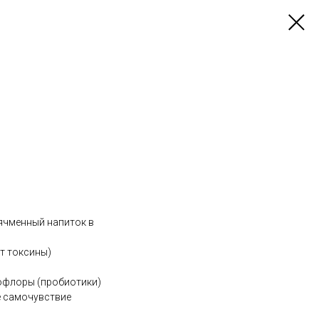
ячменный напиток в
т токсины)
офлоры (пробиотики)
е самочувствие