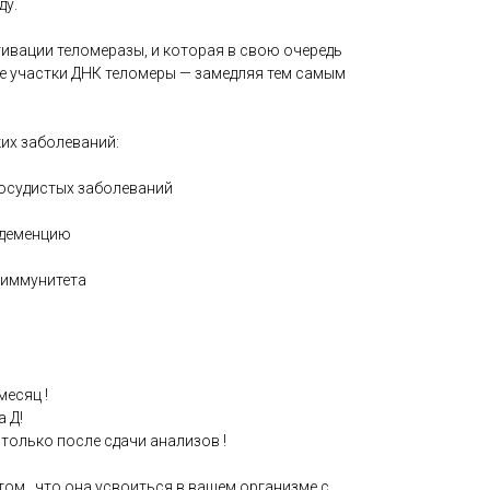
ду.
ивации теломеразы, и которая в свою очередь
 участки ДНК теломеры — замедляя тем самым
их заболеваний:
сосудистых заболеваний
 деменцию
 иммунитета
месяц !
а Д!
олько после сдачи анализов !
ом , что она усвоиться в вашем организме с