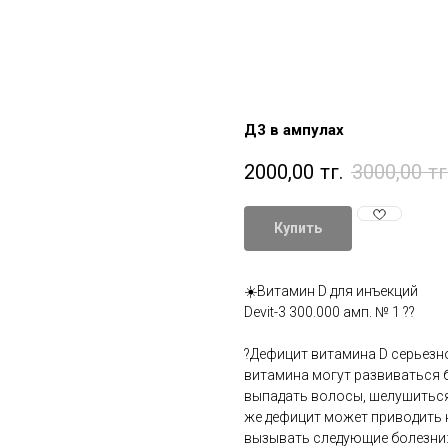
Д3 в ампулах
2000,00
тг.
3000,00
тг
Купить
☀️Витамин D для инъекций
Devit-3 300.000 амп. № 1 ??
?️Дефицит витамина D серьезно
витамина могут развиваться б
выпадать волосы, шелушиться
же дефицит может приводить 
вызывать следующие болезни