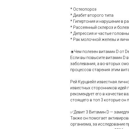
* Остеопороз
* Диабет второго типа
* Гипертония и нарушение в р
* Рассеянный склероз и боле
* Депрессия и частые головны
* Рак молочной железы и яичн
☀️Чем полезен витамин D от Dev
Если вы повысите витамин D в
заболевания, а во-вторых смо
процессов старения этим ви
Рей Курцвейл известная лично
известных сторонников идей 
рекомендует его в качестве в
стоящего в топ 3 которые он 
✅Девит 3 Витамин D — замедл
Также он помогает активиров
организма, за исследование 