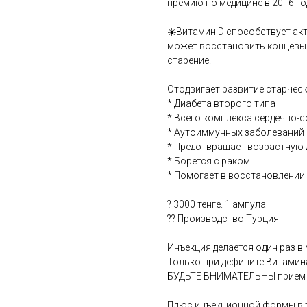
премию по медицине в 2016 го
☀️Витамин D способствует акт
может восстановить концевые
старение.
Отодвигает развитие старческ
* Диабета второго типа
* Всего комплекса сердечно-
* Аутоиммунных заболеваний
* Предотвращает возрастную
* Борется с раком
* Помогает в восстановлении
? 3000 тенге. 1 ампула
?? Производство Турция
Инъекция делается один раз в 
Только при дефиците Витамин
БУДЬТЕ ВНИМАТЕЛЬНЫ прием т
Плюс инъекционной формы в т