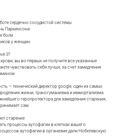
аботе сердечно сосудистой системы
знь Паркинсона
е боли
иков у женщин.
it-3?
 крови, вы во-первых не получите все указанные
жете чувствовать себя лучше, за счет замедления
тамином.
сть — технический директор google, один из самых
продления жизни, трансгуманизма и иммортализма
ажнейшего геропротектора для замедления старения,
принимает сам.
яет старение
ать процессы аутофагии в клетках вашего
процессов аутофагии в организме дали Нобелевскую