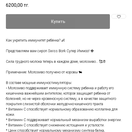
6200,00
тг.
Купить
Как укрепить иммунитет ребёнка? 👶
Представляем вам сироп Swiss Bork Супер Иммоо! 🍓
Сила грудного молока теперь в каждом доме, молозиво… 🥰🥛
Примечание: Молозиво получено от коровы 🐄
В составе мощные иммуностимуляторы:
• Молозиво поддерживает иммунную систему ребенка и работу его
кишечника важнейшим антителом, которое защищает ребенка от
болезней, но не через кровеносную систему, а в качестве защитного
покрытия слизистой оболочки желудочно-кишечного тракта
* Витамин С способствует нормальному образованию коллагена для
кожи.
* Витамин С поддерживает нормальный механизм выработки энергии.
* Витамин С способствует снижению истощения и усталости.
* Цинк способствует нормальному механизму синтеза белка,