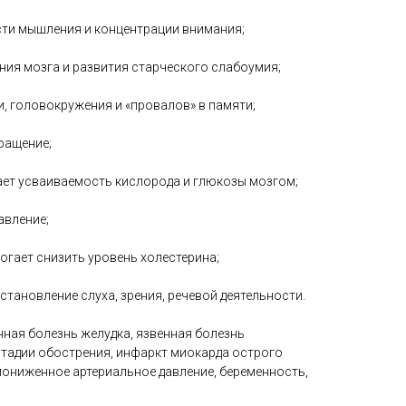
ости мышления и концентрации внимания;
ния мозга и развития старческого слабоумия;
и, головокружения и «провалов» в памяти;
ращение;
ает усваиваемость кислорода и глюкозы мозгом;
авление;
могает снизить уровень холестерина;
становление слуха, зрения, речевой деятельности.
ая болезнь желудка, язвенная болезнь
стадии обострения, инфаркт миокарда острого
пониженное артериальное давление, беременность,