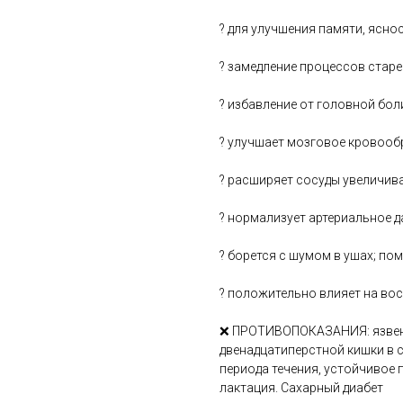
? для улучшения памяти, ясн
? замедление процессов старе
? избавление от головной бол
? улучшает мозговое кровооб
? расширяет сосуды увеличив
? нормализует артериальное д
? борется с шумом в ушах; по
? положительно влияет на вос
❌ ПРОТИВОПОКАЗАНИЯ: язвенн
двенадцатиперстной кишки в 
периода течения, устойчивое 
лактация. Сахарный диабет