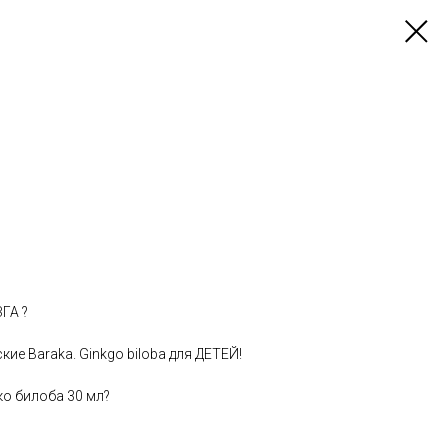
ГА ?
ие Baraka. Ginkgо bilоba для ДETЕЙ!
ко билобa 30 мл?