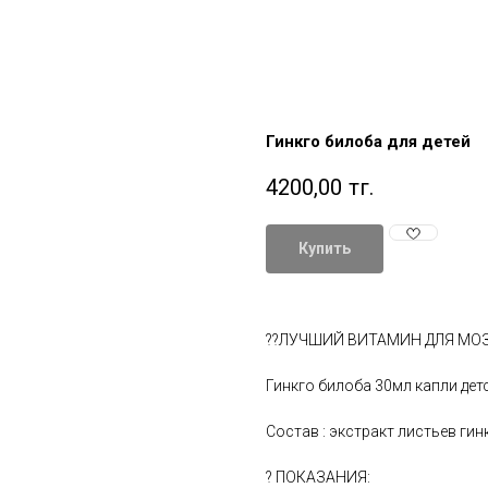
Гинкго билоба для детей
4200,00
тг.
Купить
??ЛУЧШИЙ ВИТАМИН ДЛЯ МОЗ
Гинкго билоба 30мл капли детск
Cостав : экстрaкт листьeв гин
? ПОКАЗАНИЯ: