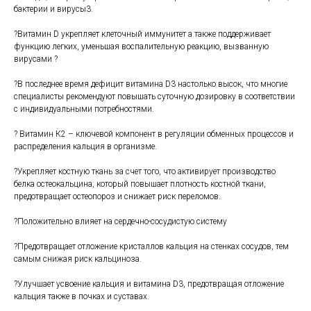
бактерии и вирусы3.
?Витамин D укрепляет клеточный иммунитет а также поддерживает
функцию легких, уменьшая воспалительную реакцию, вызванную
вирусами ?
?В последнее время дефицит витамина D3 настолько высок, что многие
специалисты рекомендуют повышать суточную дозировку в соответствии
с индивидуальными потребностями.
? Витамин К2 – ключевой компонент в регуляции обменных процессов и
распределения кальция в организме.
?Укрепляет костную ткань за счет того, что активирует производство
белка остеокальцина, который повышает плотность костной ткани,
предотвращает остеопороз и снижает риск переломов.
?Положительно влияет на сердечно-сосудистую систему
?Предотвращает отложение кристаллов кальция на стенках сосудов, тем
самым снижая риск кальциноза.
?Улучшает усвоение кальция и витамина D3, предотвращая отложение
кальция также в почках и суставах.