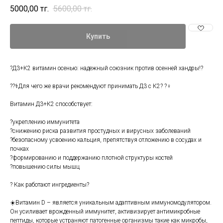
5000,00
тг.
5600,00
тг.
Купить
?Д3+К2 витамин осенью: надежный союзник против осенней хандры!?
??‍⚕️Для чего же врачи рекомендуют принимать Д3 с К2? ?‍♀️
Витамин Д3+К2 способствует:
?укреплению иммунитета
?снижению риска развития простудных и вирусных заболеваний
?безопасному усвоению кальция, препятствуя отложению в сосудах и
почках
?формированию и поддержанию плотной структуры костей
?повышению силы мышц
? Как работают ингредиенты?
☀️Витамин D – является уникальным адаптивным иммуномодулятором.
Он усиливает врожденный иммунитет, активизирует антимикробные
пептиды, которые устраняют патогенные организмы такие как микробы,