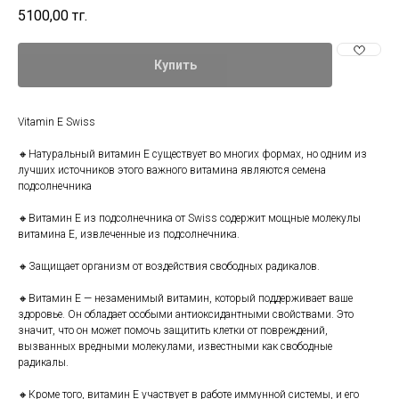
5100,00
тг.
Купить
Vitamin E Swiss
🔸️Натуральный витамин Е существует во многих формах, но одним из
лучших источников этого важного витамина являются семена
подсолнечника
🔸️Витамин Е из подсолнечника от Swiss содержит мощные молекулы
витамина Е, извлеченные из подсолнечника.
🔸️Защищает организм от воздействия свободных радикалов.
🔸️Витамин Е — незаменимый витамин, который поддерживает ваше
здоровье. Он обладает особыми антиоксидантными свойствами. Это
значит, что он может помочь защитить клетки от повреждений,
вызванных вредными молекулами, известными как свободные
радикалы.
🔸️Кроме того, витамин Е участвует в работе иммунной системы, и его