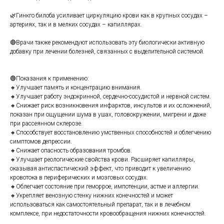
⠀
🌿Гинкго билоба усиливает циркуляцию крови как в крупных сосудах –
артериях, так и в мелких сосудах – капиллярах.
⠀
🔴Врачи также рекомендуют использовать эту биологически активную
добавку при лечении болезней, связанных с выделительной системой.
⠀
⠀
🟢Показания к применению:
🔸Улучшает память и концентрацию внимания.
🔸Улучшает работу эндокринной, сердечно-сосудистой и нервной систем.
🔸Снижает риск возникновения инфарктов, инсультов и их осложнений,
показан при ощущении шума в ушах, головокружении, мигрени и даже
при рассеянном склерозе.
🔸Способствует восстановлению умственных способностей и облегчению
симптомов депрессии.
🔸Снижает опасность образования тромбов.
🔸Улучшает реологические свойства крови. Расширяет капилляры,
оказывая антиспастический эффект, что приводит к увеличению
кровотока в периферических и мозговых сосудах.
🔸Облегчает состояние при геморрое, импотенции, астме и аллергии.
🔸Укрепляет венозную стенку нижних конечностей и может
использоваться как самостоятельный препарат, так и в лечебном
комплексе, при недостаточности кровообращения нижних конечностей.