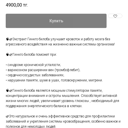
4900,00
тг.
Купить
🧠🌿Экстракт Гинкго билоба улучшает кровоток и работу мозга без
агрессивного воздействия на жизненно важные системы организма!
⠀
🧠🌿Гинкго билоба поможет при:
⠀
• синдроме хронической усталости;
• варикозном расширении вен (тромбофлебит);
• сердечно-сосудистых заболеваниях;
• нарушении памяти, шуме в ушах, головокружении, мигрени.
⠀
🧠🌿Гинкго билоба является мощным стимулятором памяти,
концентрации внимания и остроты мышления. Способствует активной
жизни многих людей, увеличивает уровень глюкозы , необходимый для
поддержания энергетического баланса в клетках.
⠀
🌿Это натуральное и очень эффективное средство для профилактики
заболеваний и укрепления системы кровообращения, особенно важное и
полезное для немолодых людей.