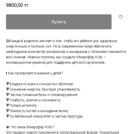
9800,00
тг.
Купить
🟡Каждый родитель мечтает о том, чтобы его ребенок рос здоровым,
энергичным и полным сил. Но в современном мире обеспечить
необходимое количество витаминов и минералов с питанием становится
всё сложнее. Именно поэтому мы создали Микрофер Kids –
инновационное решение для поддержки детского организма.
❗ Как проявляется анемия у детей?
🔻Бледность кожи и слизистых оболочек.
🔻Снижение энергии, быстрая утомляемость.
🔻Частые головные боли и головокружения.
🔻Слабость, апатия и сонливость.
🔻Потеря аппетита.
🔻Ломкость ногтей и выпадение волос.
🔻Ослабленный иммунитет и частые простуды.
💎 Что такое Микрофер Kids?
Это продукт нового поколения в липосомальной форме. Уникальная