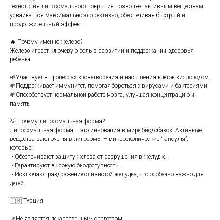
технология липосомального покрытия позволяет активным веществам
усваиваться максимально эффективно, обеспечивая быстрый и
продолжительный эффект.
🔥 Почему именно железо?
Железо играет ключевую роль в развитии и поддержании здоровья
ребенка:
🌱Участвует в процессах кроветворения и насыщения клеток кислородом.
🌱Поддерживает иммунитет, помогая бороться с вирусами и бактериями.
🌱Способствует нормальной работе мозга, улучшая концентрацию и
память.
💡 Почему липосомальная форма?
Липосомальная форма – это инновация в мире биодобавок. Активные
вещества заключены в липосомы – микроскопические “капсулы”,
которые:
• Обеспечивают защиту железа от разрушения в желудке.
• Гарантируют высокую биодоступность.
• Исключают раздражение слизистой желудка, что особенно важно для
детей.
🇹🇷 Турция
📌Не является лекарственным средством