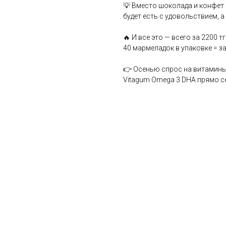
💡 Вместо шоколада и конфет 
будет есть с удовольствием, а
🔥 И все это — всего за 2200 т
40 мармеладок в упаковке = з
👉 Осенью спрос на витамины 
Vitagum Omega 3 DHA прямо с