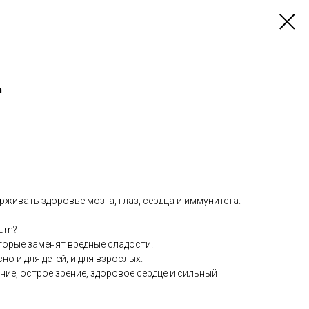
m
рживать здоровье мозга, глаз, сердца и иммунитета.
gum?
торые заменят вредные сладости.
но и для детей, и для взрослых.
ие, острое зрение, здоровое сердце и сильный