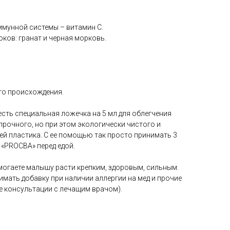
иммунной системы – витамин С.
ков: гранат и черная морковь.
го происхождения.
 есть специальная ложечка на 5 мл для облегчения
прочного, но при этом экологически чистого и
ей пластика. С ее помощью так просто принимать 3
а «PROCBA» перед едой.
могаете малышу расти крепким, здоровым, сильным.
мать добавку при наличии аллергии на мед и прочие
е консультации с лечащим врачом).