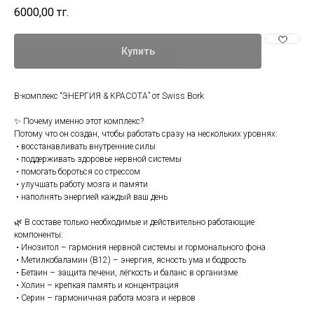
6000,00
тг.
Купить
В-комплекс “ЭНЕРГИЯ & КРАСОТА” от Swiss Bork
✨ Почему именно этот комплекс?
Потому что он создан, чтобы работать сразу на нескольких уровнях:
• восстанавливать внутренние силы
• поддерживать здоровье нервной системы
• помогать бороться со стрессом
• улучшать работу мозга и памяти
• наполнять энергией каждый ваш день
🌿 В составе только необходимые и действительно работающие
компоненты:
• Инозитол – гармония нервной системы и гормонального фона
• Метилкобаламин (B12) – энергия, ясность ума и бодрость
• Бетаин – защита печени, лёгкость и баланс в организме
• Холин – крепкая память и концентрация
• Серин – гармоничная работа мозга и нервов