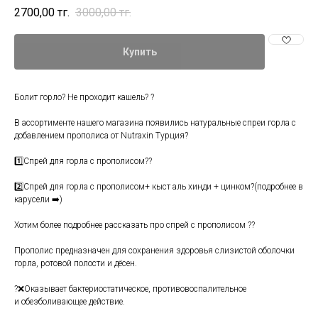
2700,00
тг.
3000,00
тг.
Купить
Болит горло? Не проходит кашель? ?
В ассортименте нашего магазина появились натуральные спреи горла с
добавлением прополиса от Nutraxin Турция?
1️⃣Спрей для горла с прополисом??
2️⃣Спрей для горла с прополисом+ кыст аль хинди + цинком?(подробнее в
карусели ➡️)
Хотим более подробнее рассказать про спрей с прополисом ??
Прополис предназначен для сохранения здоровья слизистой оболочки
горла, ротовой полости и дёсен.
?❌Оказывает бактериостатическое, противовоспалительное
и обезболивающее действие.